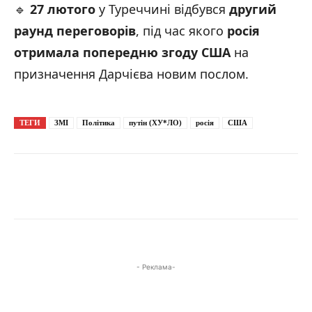
🔹
27 лютого
у Туреччині відбувся
другий
раунд переговорів
, під час якого
росія
отримала попередню згоду США
на
призначення Дарчієва новим послом.
ТЕГИ
ЗМІ
Політика
путін (ХУ*ЛО)
росія
США
- Реклама-