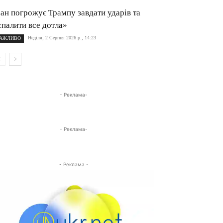
ран погрожує Трампу завдати ударів та
спалити все дотла»
Неділя, 2 Серпня 2026 р., 14:23
АЖЛИВО
- Реклама-
- Реклама-
- Реклама -