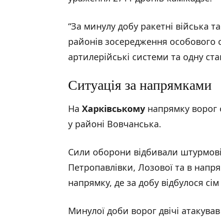
“За минулу добу ракетні війська т
районів зосередження особового ск
артилерійські системи та одну стан
Ситуація за напрямками
На
Харківському
напрямку ворог 
у районі Вовчанська.
Сили оборони відбивали штурмові 
Петропавлівки, Лозової та в нап
напрямку, де за добу відбулося сім
Минулої доби ворог двічі атакува