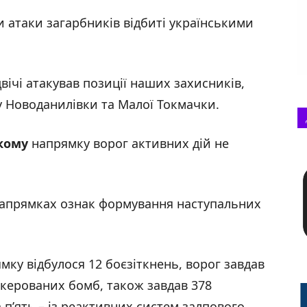
 атаки загарбників відбиті українськими
вічі атакував позиції наших захисників,
у Новоданилівки та Малої Токмачки.
кому
напрямку ворог активних дій не
апрямках ознак формування наступальних
мку відбулося 12 боєзіткнень, ворог завдав
 керованих бомб, також завдав 378
 п’ять – із реактивних систем залпового