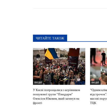
ЧИТАЙТЕ ТАКОЖ
ПОДІЇ
ПОДІЇ
У Києві попрощалися з керівником
“Одним клік
пошукової групи “Плацдарм”
відстрочок”
Олексієм Юковим, який загинув на
масові пору
фронті
ТЦК