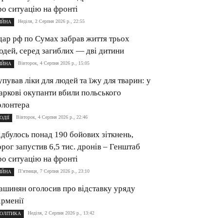
ро ситуацію на фронті
Неділя, 2 Серпня 2026 р., 22:55
ІЙНА
дар рф по Сумах забрав життя трьох
юдей, серед загиблих — дві дитини
Вівторок, 4 Серпня 2026 р., 15:05
ІЙНА
упував ліки для людей та їжу для тварин: у
аркові окупанти вбили польського
олонтера
Вівторок, 4 Серпня 2026 р., 22:46
ОДІЇ
ідбулось понад 190 бойових зіткнень,
орог запустив 6,5 тис. дронів – Генштаб
ро ситуацію на фронті
П’ятниця, 7 Серпня 2026 р., 23:10
ІЙНА
ашинян оголосив про відставку уряду
ірменії
Неділя, 2 Серпня 2026 р., 13:42
ОЛІТИКА