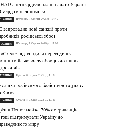
 НАТО підтвердили плани надати Україні
0 млрд євро допомоги
П’ятниця, 7 Серпня 2026 р., 14:46
АЖЛИВО
С запровадив нові санкції проти
иробників російської зброї
П’ятниця, 7 Серпня 2026 р., 17:09
АЖЛИВО
 «Скелі» підтвердили переведення
астини військовослужбовців до інших
ідрозділів
Субота, 8 Серпня 2026 р., 14:37
АЖЛИВО
аслідки російського балістичного удару
о Києву
Субота, 8 Серпня 2026 р., 12:33
АЖЛИВО
рітан Нешо: майже 70% американців
отові підтримувати Україну до
праведливого миру