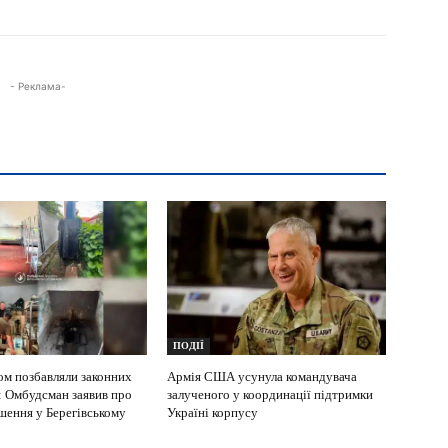
- Реклама-
ПОДІЇ
ом позбавляли законних
Армія США усунула командувача
: Омбудсман заявив про
залученого у координації підтримки
шення у Берегівському
Україні корпусу