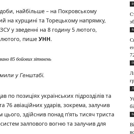
І
ї доби, найбільше – на Покровському
С
ий на курщині та Торецькому напрямку,
з
СУ у зведенні на 8 годину 5 лютого,
В
4 лютого, пише
УНН
.
С
е
7
вано 85 бойових зіткнень
П
Л
омили у Генштабі.
г
Л
ав по позиціях українських підрозділів та
У
а 76 авіаційних ударів, зокрема, залучив
б
м цього, здійснив понад п’ять тисяч триста
В
х систем залпового вогню та залучив для
В
в