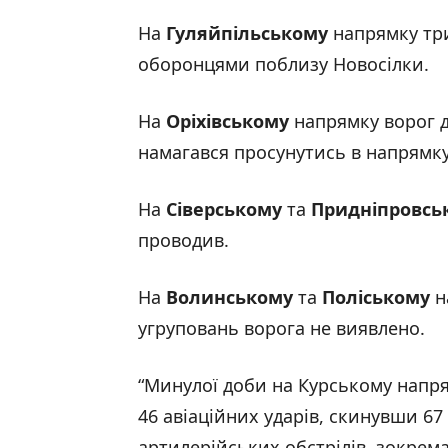
На
Гуляйпільському
напрямку три
оборонцями поблизу Новосілки.
На
Оріхівському
напрямку ворог д
намагався просунутись в напрямк
На
Сіверському
та
Придніпровсь
проводив.
На
Волинському
та
Поліському
н
угруповань ворога не виявлено.
“Минулої доби на Курському напря
46 авіаційних ударів, скинувши 67
артилерійських обстрілів, зокрема