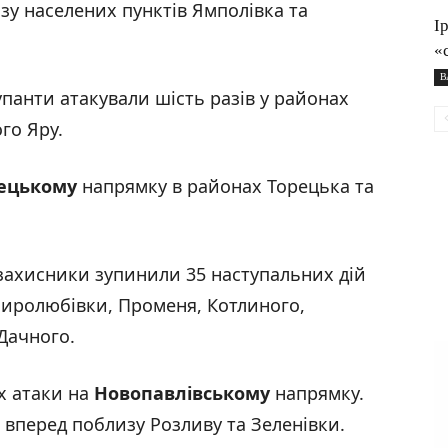
у населених пунктів Ямполівка та
І
«
В
панти атакували шість разів у районах
го Яру.
ецькому
напрямку в районах Торецька та
захисники зупинили 35 наступальних дій
Миролюбівки, Променя, Котлиного,
 Дачного.
х атаки на
Новопавлівському
напрямку.
вперед поблизу Розливу та Зеленівки.