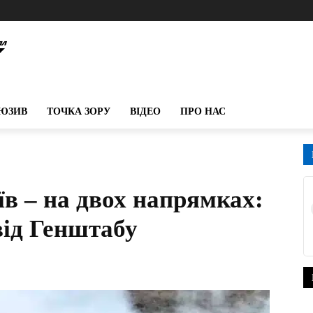
ЮЗИВ
ТОЧКА ЗОРУ
ВІДЕО
ПРО НАС
в – на двох напрямках:
від Генштабу