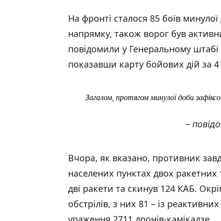
На фронті сталося 85 боїв минуло
напрямку, також ворог був активн
повідомили у Генеральному штабі З
показавши карту бойових дій за 
Загалом, протягом минулої доби зафіксо
– повід
Вчора, як вказано, противник завд
населених пунктах двох ракетних т
дві ракети та скинув 124 КАБ. Окрі
обстрілів, з них 81 – із реактивни
ураження 2711 дронів-камікадзе.