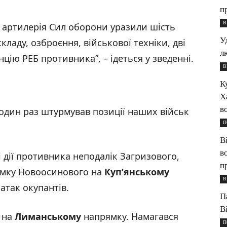
п
В
а артилерія Сил оборони уразили шість
У
ладу, озброєння, військової техніки, дві
л
цію РЕБ противника”, – ідеться у зведенні.
В
К
Х
в
один раз штурмував позиції наших військ
П
В
в
дії противника неподалік Загризового,
п
рямку Новоосинового на
Куп’янському
В
 атак окупантів.
П
В
в на
Лиманському
напрямку. Намагався
П