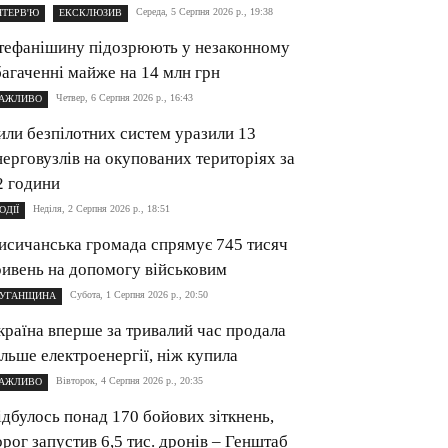
Середа, 5 Серпня 2026 р., 19:38
НТЕРВ'Ю
ЕКСКЛЮЗИВ
тефанішину підозрюють у незаконному
багаченні майже на 14 млн грн
Четвер, 6 Серпня 2026 р., 16:43
АЖЛИВО
или безпілотних систем уразили 13
нерговузлів на окупованих територіях за
2 години
Неділя, 2 Серпня 2026 р., 18:51
ОДІЇ
исичанська громада спрямує 745 тисяч
ривень на допомогу військовим
Субота, 1 Серпня 2026 р., 20:50
УГАНЩИНА
країна вперше за тривалий час продала
ільше електроенергії, ніж купила
Вівторок, 4 Серпня 2026 р., 20:35
АЖЛИВО
ідбулось понад 170 бойових зіткнень,
орог запустив 6,5 тис. дронів – Генштаб