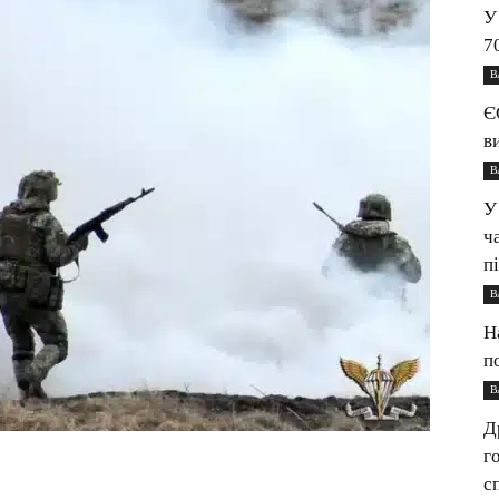
У
7
В
Є
в
В
У
ч
п
В
Н
п
В
Д
г
с