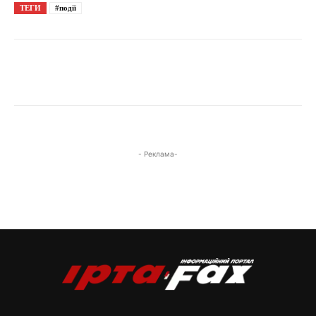
ТЕГИ
#події
- Реклама-