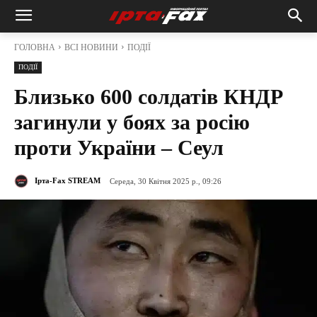
ГОЛОВНА
ВСІ НОВИНИ
ПОДІЇ
ПОДІЇ
Близько 600 солдатів КНДР
загинули у боях за росію
проти України – Сеул
Ірта-Fax STREAM
Середа, 30 Квітня 2025 р., 09:26