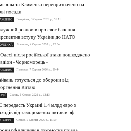
мєрова та Клименка перепризначено на
ові посади
Понеділок, 3 Серпня 2026 р., 16:11
АЖЛИВО
алужний розповів про своє бачення
ерспектив вступу України до НАТО
Вівторок, 4 Серпня 2026 р., 12:04
ОЛІТИКА
 Одесі після російської атаки пошкоджено
тадіон «Чорноморець»
П’ятниця, 7 Серпня 2026 р., 20:44
АЖЛИВО
айвань готується до оборони від
торгнення Китаю
Середа, 5 Серпня 2026 р., 13:13
ОДІЇ
С передасть Україні 1,4 млрд євро з
оходів від заморожених активів рф
Середа, 5 Серпня 2026 р., 15:59
АЖЛИВО
рони рф влучили в локомотив поїзда