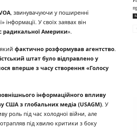
Р
п
 VOA
, звинувачуючи у поширенні
В
 інформації. У своїх заявах він
с радикальної Америки
».
 який
фактично розформував агентство
.
стський штат було відправлено у
ося вперше з часу створення
«Голосу
зовнішнього інформаційного впливу
ву США з глобальних медіа (USAGM)
. У
у роль під час холодної війни, але
отрапляв під хвилю критики з боку