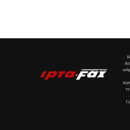
В
Att
зобр
від
та
Cу