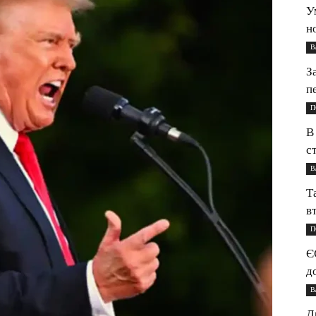
У
н
В
З
п
П
В
с
В
Т
в
П
Є
д
В
Д