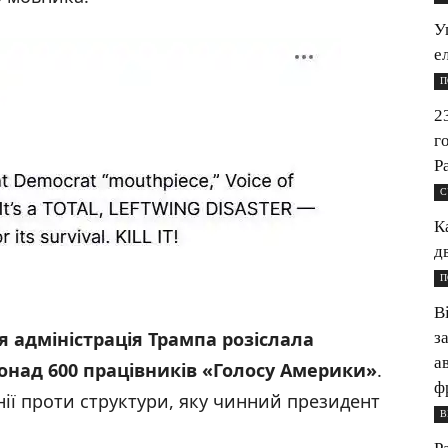
У
е
П
2
г
Р
С
К
д
П
В
я адміністрація Трампа розіслала
з
а
онад 600 працівників
«Голосу Америки
»
.
ф
ії проти структури, яку чинний президент
В