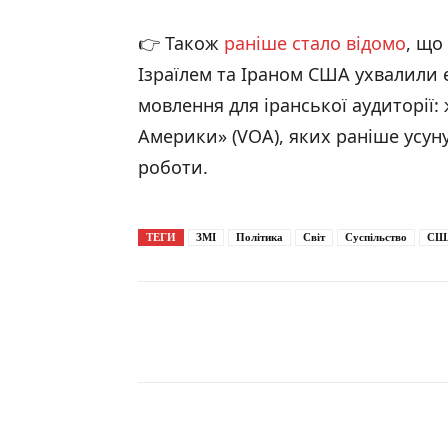
👉 Також
раніше стало відомо
, що
Ізраїлем та Іраном США ухвалили
мовлення для іранської аудиторії
Америки» (VOA), яких раніше усун
роботи.
ТЕГИ
ЗМІ
Політика
Світ
Суспільство
СШ
Поширити