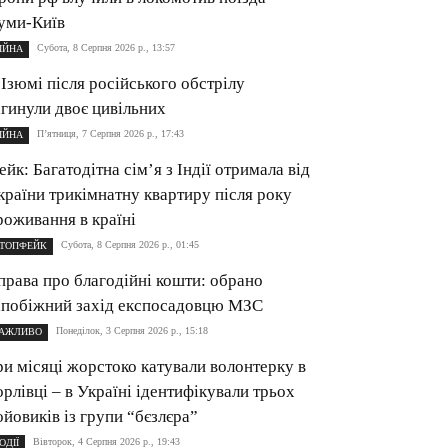
уми-Київ
Субота, 8 Серпня 2026 р., 13:57
ІЙНА
 Ізюмі після російського обстрілу
агинули двоє цивільних
П’ятниця, 7 Серпня 2026 р., 17:43
ІЙНА
ейк: Багатодітна сім’я з Індії отримала від
країни трикімнатну квартиру після року
роживання в країні
Субота, 8 Серпня 2026 р., 01:45
ТОПФЕЙК
права про благодійні кошти: обрано
апобіжний захід експосадовцю МЗС
Понеділок, 3 Серпня 2026 р., 15:18
АЖЛИВО
ри місяці жорстоко катували волонтерку в
орлівці – в Україні ідентифікували трьох
ойовиків із групи “бєзлєра”
Вівторок, 4 Серпня 2026 р., 19:43
ОДІЇ