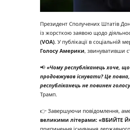
Президент Сполучених Штатів Дона
із жорсткою заявою щодо діяльно
(VOA)
. У публікації в соціальній м
Голосу Америки
, звинувативши с
📢
«Чому республіканець хоче, що
продовжував існувати? Це повна
республіканець не повинен голос
Трамп.
👉 Завершуючи повідомлення, ам
великими літерами:
«ВБИЙТЕ Й
припинення існування державного