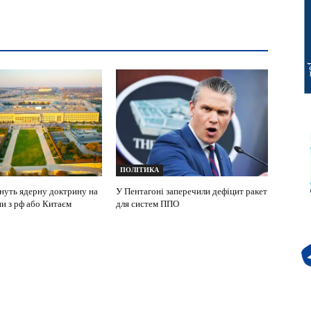
ПОЛІТИКА
уть ядерну доктрину на
У Пентагоні заперечили дефіцит ракет
ни з рф або Китаєм
для систем ППО