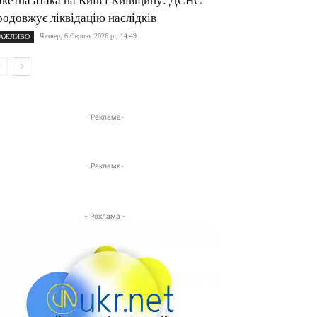
акетна атака на Київ і Київщину: ДСНС
родовжує ліквідацію наслідків
Четвер, 6 Серпня 2026 р., 14:49
АЖЛИВО
- Реклама-
- Реклама-
- Реклама -