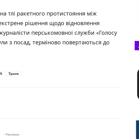
 на тлі ракетного протистояння між
 екстрене рішення щодо відновлення
: журналісти перськомовної служби «Голосу
ули з посад, терміново повертаються до
А
Трамп
- Реклама-