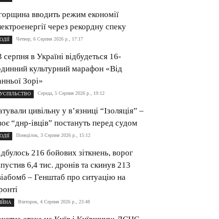
горщина вводить режим економії
лектроенергії через рекордну спеку
Четвер, 6 Серпня 2026 р., 17:17
ОДІЇ
3 серпня в Україні відбудеться 16-
одинний культурний марафон «Від
анньої Зорі»
Середа, 5 Серпня 2026 р., 19:12
УСПІЛЬСТВО
атували цивільну у в’язниці “Ізоляція” –
воє “днр-івців” постануть перед судом
Понеділок, 3 Серпня 2026 р., 15:12
ОДІЇ
ідбулось 216 бойових зіткнень, ворог
апустив 6,4 тис. дронів та скинув 213
віабомб – Генштаб про ситуацію на
ронті
Вівторок, 4 Серпня 2026 р., 23:48
ІЙНА