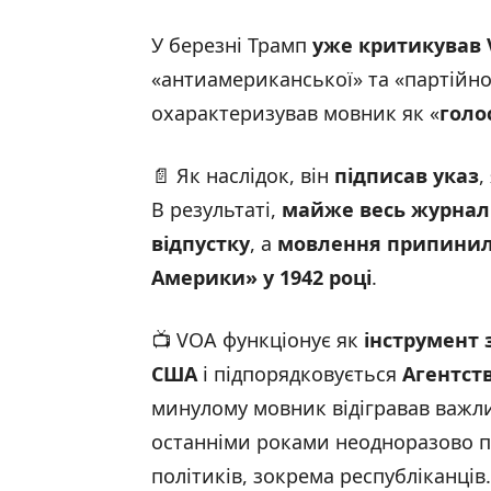
У березні Трамп
уже критикував
«антиамериканської» та «партійної»
охарактеризував мовник як «
голо
📄 Як наслідок, він
підписав указ
,
В результаті,
майже весь журналі
відпустку
, а
мовлення припинил
Америки
» у 1942 році
.
📺 VOA функціонує як
інструмент 
США
і підпорядковується
Агентст
минулому мовник відігравав важлив
останніми роками неодноразово п
політиків, зокрема республіканців.