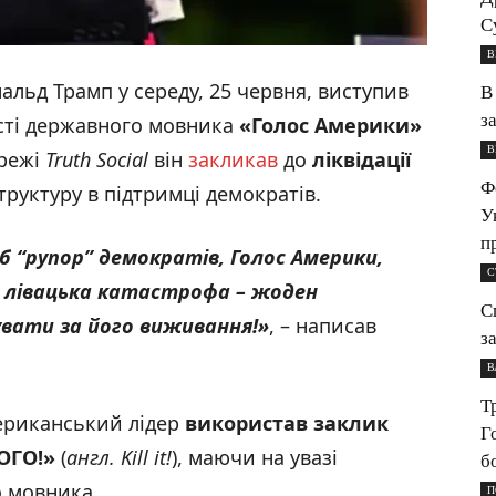
С
В
льд Трамп у середу, 25 червня, виступив
В
з
сті державного мовника
«Голос Америки
»
В
ережі
Truth Social
він
закликав
до
ліквідації
Ф
труктуру в підтримці демократів.
У
п
б “рупор” демократів, Голос Америки,
С
, лівацька катастрофа – жоден
С
увати за його виживання!
»
, – написав
з
В
Т
ериканський лідер
використав заклик
Г
ОГО!
»
(
англ. Kill it!
), маючи на увазі
б
 мовника.
П