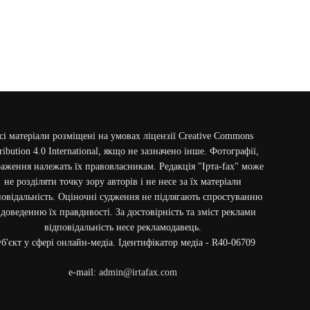
сі матеріали розміщені на умовах ліцензії Creative Commons
ribution 4.0 International, якщо не зазначено інше. Фотографії,
аження належать їх правовласникам. Редакція "Ірта-fax" може
не розділяти точку зору авторів і не несе за їх матеріали
повідальність. Оціночні судження не підлягають спростуванню
 доведенню їх правдивості. За достовірність та зміст реклами
відповідальність несе рекламодавець.
б'єкт у сфері онлайн-медіа. Ідентифікатор медіа - R40-06709
e-mail:
admin@irtafax.com