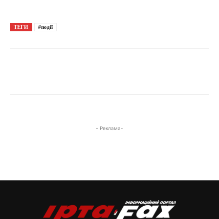
ТЕГИ
#події
- Реклама-