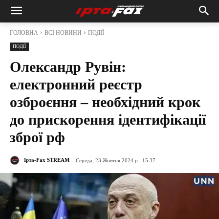
ГОЛОВНА
ВСІ НОВИНИ
ПОДІЇ
ПОДІЇ
Олександр Рувін:
електронний реєстр
озброєння – необхідний крок
до прискорення ідентифікації
зброї рф
Ірта-Fax STREAM
Середа, 23 Жовтня 2024 р., 15:37