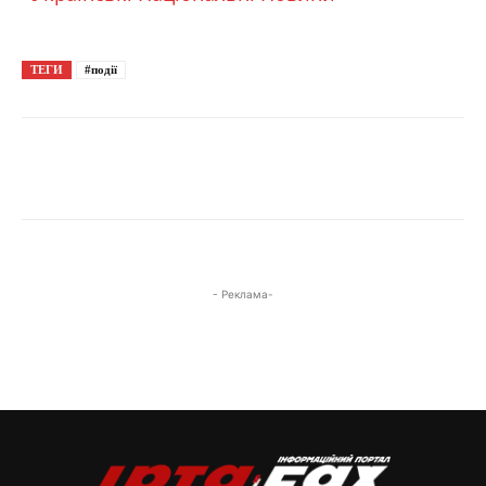
ТЕГИ
#події
- Реклама-