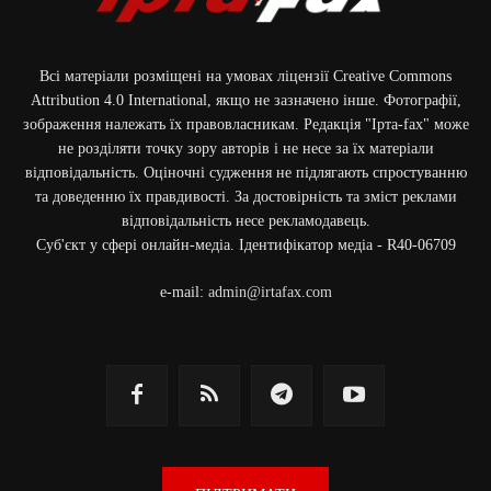
Всі матеріали розміщені на умовах ліцензії Creative Commons
Attribution 4.0 International, якщо не зазначено інше. Фотографії,
зображення належать їх правовласникам. Редакція "Ірта-fax" може
Фото: наслідки російського авіаудару по Слов'янську / Донецька обласна
прокуратура / 13.06.2026
не розділяти точку зору авторів і не несе за їх матеріали
відповідальність. Оціночні судження не підлягають спростуванню
та доведенню їх правдивості. За достовірність та зміст реклами
відповідальність несе рекламодавець.
Cуб'єкт у сфері онлайн-медіа. Ідентифікатор медіа - R40-06709
e-mail:
admin@irtafax.com
Фото: наслідки російського авіаудару по Слов'янську / Донецька ОВА /
13.06.2026