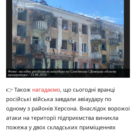
Фото: наслідки російського авіаудару по Слов'янську / Донецька обласна
прокуратура / 13.06.2026
👉 Також
нагадаємо
, що сьогодні вранці
російські війська завдали авіаудару по
одному з районів Херсона. Внаслідок ворожої
атаки на території підприємства виникла
пожежа у двох складських приміщеннях