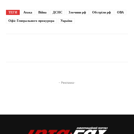
ТЕГИ
Атака
Війна
ДСНС
Злочини рф
Обстріли рф
ОВА
Фото: наслідки російського авіаудару по Слов'янську / Донецька обласна
прокуратура / 13.06.2026
Офіс Генерального прокурора
Україна
- Реклама-
Фото: наслідки російського авіаудару по Слов'янську / Донецька обласна
прокуратура / 13.06.2026