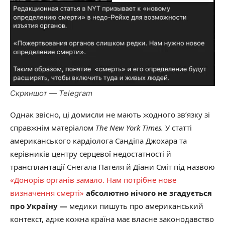
Скриншот — Telegram
Однак звісно, ці домисли не мають жодного зв’язку зі
справжнім матеріалом
The New York Times.
У статті
американського кардіолога Сандіпа Джохара та
керівників центру серцевої недостатності й
трансплантації Снегала Пателя й Діани Сміт під назвою
«Донорів органів замало. Нам потрібне нове
визначення смерті»
абсолютно нічого не згадується
про Україну —
медики пишуть про американський
контекст, адже кожна країна має власне законодавство