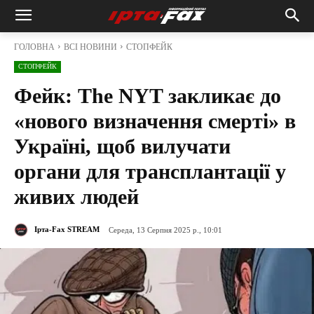
ГОЛОВНА
ВСІ НОВИНИ
СТОПФЕЙК
СТОПФЕЙК
Фейк: The NYT закликає до
«нового визначення смерті» в
Україні, щоб вилучати
органи для трансплантації у
живих людей
Ірта-Fax STREAM
Середа, 13 Серпня 2025 р., 10:01