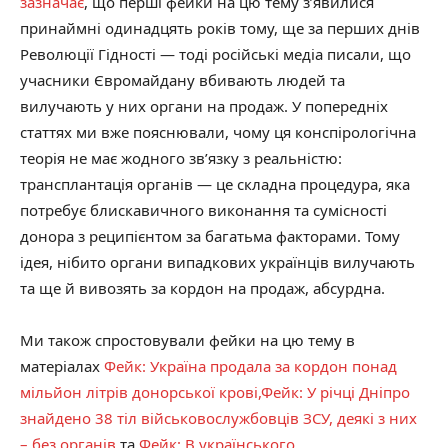
зазначає
, що перші фейки на цю тему з’явилися
принаймні одинадцять років тому, ще за перших днів
Революції Гідності — тоді російські медіа писали, що
учасники Євромайдану вбивають людей та
вилучають у них органи на продаж. У попередніх
статтях ми вже пояснювали, чому ця конспірологічна
теорія не має жодного зв’язку з реальністю:
трансплантація органів — це складна процедура, яка
потребує блискавичного виконання та сумісності
донора з реципієнтом за багатьма факторами. Тому
ідея, нібито органи випадкових українців вилучають
та ще й вивозять за кордон на продаж, абсурдна.
Ми також спростовували фейки на цю тему в
матеріалах
Фейк: Україна продала за кордон понад
мільйон літрів донорської крові,
Фейк: У річці Дніпро
знайдено 38 тіл військовослужбовців ЗСУ, деякі з них
– без органів
та
Фейк: В українського