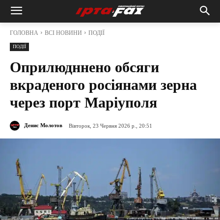
ГОЛОВНА
ВСІ НОВИНИ
ПОДІЇ
ПОДІЇ
Оприлюдннено обсяги
вкраденого росіянами зерна
через порт Маріуполя
Денис Молотов
Вівторок, 23 Червня 2026 р., 20:51