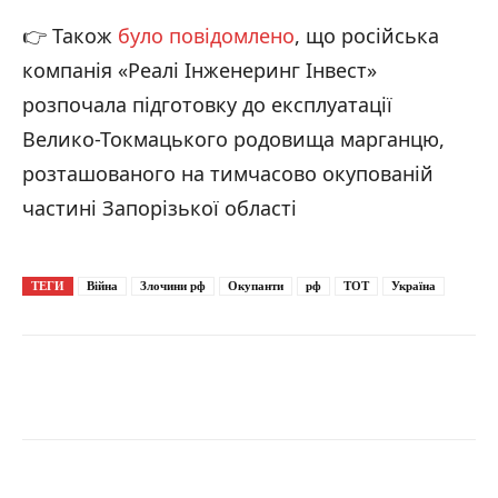
👉 Також
було повідомлено
, що російська
компанія «Реалі Інженеринг Інвест»
розпочала підготовку до експлуатації
Велико-Токмацького родовища марганцю,
розташованого на тимчасово окупованій
частині Запорізької області
ТЕГИ
Війна
Злочини рф
Окупанти
рф
ТОТ
Україна