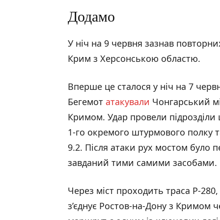
Додамо
У ніч на 9 червня зазнав повторн
Крим з Херсонською областю.
Вперше це сталося у ніч на 7 червн
Бегемот
атакували
Чонгарський міс
Кримом. Удар провели підрозділи
1-го окремого штурмового полку т
9.2. Після атаки рух мостом було 
завданий тими самими засобами.
Через міст проходить траса Р-280
з’єднує Ростов-на-Дону з Кримом 