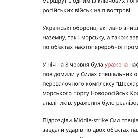
маршрут є одним із ключових логі
російських військ на півострові.
Українські оборонці активно знищ
наземну, так і морську, а також з
по об’єктах нафтопереробної пром
У ніч на 8 червня була
уражена
наф
повідомили у Силах спеціальних 
перевалочного комплексу “Шесхар
морського порту Новоросійськ Кр
аналітиків, ураження було реалізо
Підрозділи Middle-strike Сил спец
завдали ударів по двох об’єктах п