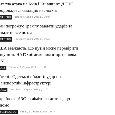
акетна атака на Київ і Київщину: ДСНС
родовжує ліквідацію наслідків
Четвер, 6 Серпня 2026 р., 14:49
АЖЛИВО
ран погрожує Трампу завдати ударів та
спалити все дотла»
Неділя, 2 Серпня 2026 р., 14:23
АЖЛИВО
ША вважають, що путін може перевірити
ішучість НАТО обмеженим вторгненням –
SJ
П’ятниця, 7 Серпня 2026 р., 11:57
ОДІЇ
бстріл Одеської області: удар по
ранспортній інфраструктурі
Понеділок, 3 Серпня 2026 р., 14:23
ІЙНА
країнські АЗС та ліміти на дизель, що
ідомо
Неділя, 2 Серпня 2026 р., 20:17
УСПІЛЬСТВО