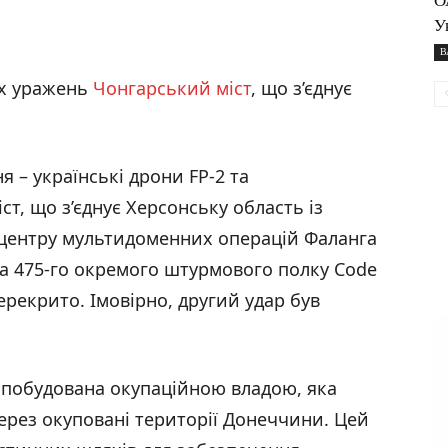
О
У
В
их уражень
Чонгарський міст
, що з’єднує
я – українські дрони FP-2 та
т, що з’єднує Херсонську область із
 центру мультидоменних операцій Фаланга
а 475-го окремого штурмового полку Code
перекрито. Імовірно, другий удар був
, побудована окупаційною владою, яка
через окуповані території Донеччини. Цей