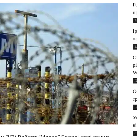
Р
п
В
І
«
В
С
р
W
П
О
т
В
У
в
С