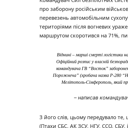
Командувач Сил безпілотних систе
про заборону російським військо
перевезень автомобільним сухоп
територіями після вогневих ураже
маршрутом скоротився на 71%, п
Віднині – марші смерті логістики н
Офіційний розпис у власній безпорад
командувача ГВ “Восток” забороне
Порожнеча” (хробача назва Р-280 “Но
Мелітополь-Сімферополь, який п
– написав командува
З його слів, цьому передувало те
(Птахи СБС, АК ЗСУ, НГУ, ССО, СБУ