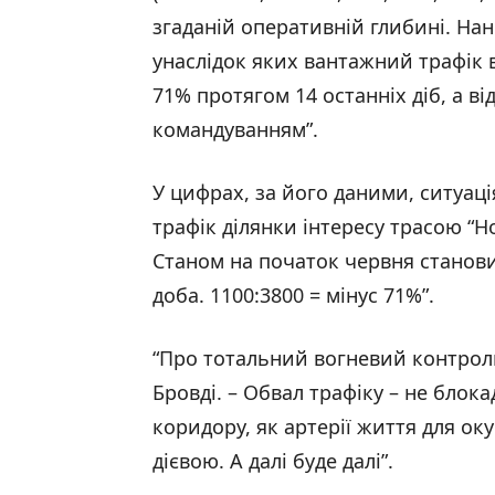
згаданій оперативній глибині. Нан
унаслідок яких вантажний трафік
71% протягом 14 останніх діб, а в
командуванням”.
У цифрах, за його даними, ситуаці
трафік ділянки інтересу трасою “Но
Станом на початок червня становив
доба. 1100:3800 = мінус 71%”.
“Про тотальний вогневий контроль
Бровді. – Обвал трафіку – не блок
коридору, як артерії життя для ок
дієвою. А далі буде далі”.