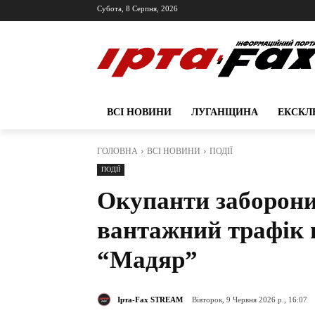
Субота, 8 Серпня, 2026
ВСІ НОВИНИ
ЛУГАНЩИНА
ЕКСКЛ
ГОЛОВНА
ВСІ НОВИНИ
ПОДІЇ
ПОДІЇ
Окупанти заборони
вантажний трафік н
“Мадяр”
Ірта-Fax STREAM
Вівторок, 9 Червня 2026 р., 16:07