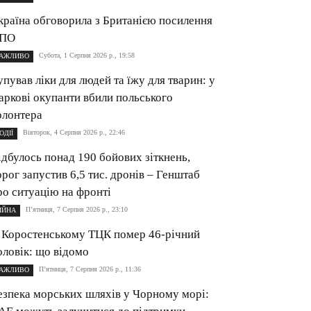
країна обговорила з Британією посилення
ПО
Субота, 1 Серпня 2026 р., 19:58
АЖЛИВО
упував ліки для людей та їжу для тварин: у
аркові окупанти вбили польського
олонтера
Вівторок, 4 Серпня 2026 р., 22:46
ОДІЇ
ідбулось понад 190 бойових зіткнень,
орог запустив 6,5 тис. дронів – Генштаб
ро ситуацію на фронті
П’ятниця, 7 Серпня 2026 р., 23:10
ІЙНА
 Коростенському ТЦК помер 46-річний
оловік: що відомо
П’ятниця, 7 Серпня 2026 р., 11:36
АЖЛИВО
езпека морських шляхів у Чорному морі: