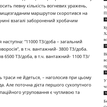
осить певну кількість вогневих уражень,
У
 вищезгаданим маршрутом скоротився на
П
іднині взагалі заборонений хробачим
В
К
Х
в
я наступна: “11000 ТЗ/доба – загальний
П
воросія”, в т.ч. вантажний- 3800 ТЗ/доба.
В
 6500 ТЗ/доба, в т.ч. вантажний- 1100 ТЗ/
в
п
В
 траси не йдеться, – наголосив при цьому
У
ада. Але поточна дієта першого сухопутного
ч
упаційного угруповання є чутливою та
В
Б