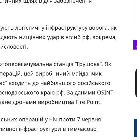
стичних шляхів для забезпечення
ують логістичну інфраструктуру ворога, як
авдають нищівних ударів вглиб рф, зокрема,
исловості.
топерекачувальна станція “Грушова”. Як
операцій, цей виробничий майданчик
іс” входить до найбільшого російського
аснодарського краю рф. За даними OSINT-
ване дронами виробництва Fire Point.
іальних операцій у ніч проти 7 червня
аливної інфраструктури в тимчасово