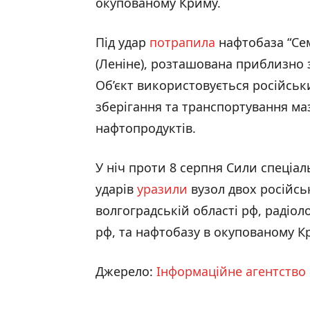
окупованому Криму.
Під удар
потрапила
нафтобаза “Се
(Леніне), розташована приблизно за
Об’єкт використовується російськ
зберігання та транспортування ма
нафтопродуктів.
У ніч проти 8 серпня Сили спеціал
ударів
уразили
вузол двох російсь
волгоградській області рф, радіол
рф, та нафтобазу в окупованому К
Джерело:
Інформаційне агентство 