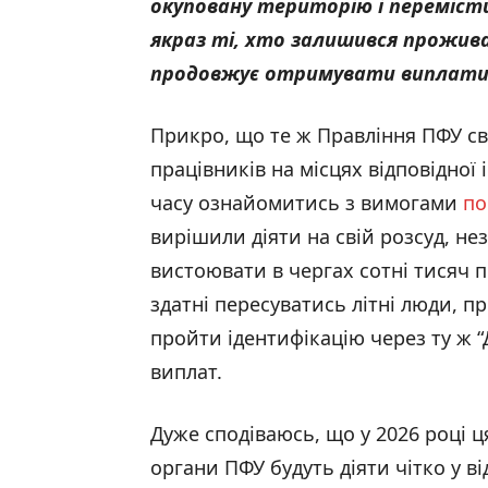
окуповану територію і переміст
якраз ті, хто залишився прожив
продовжує отримувати виплати н
Прикро, що те ж Правління ПФУ с
працівників на місцях відповідної 
часу ознайомитись з вимогами
по
вирішили діяти на свій розсуд, не
вистоювати в чергах сотні тисяч пе
здатні пересуватись літні люди, 
пройти ідентифікацію через ту ж 
виплат.
Дуже сподіваюсь, що у 2026 році 
органи ПФУ будуть діяти чітко у в