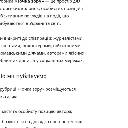
убрика
«Точка зору»
— це простір для
вторських колонок, особистих позицій і
уб’єктивних поглядів на події, що
ідбуваються в Україні та світі.
и відкриті до співпраці з: журналістами,
кспертами, волонтерами, військовими,
ромадськими діячами, авторами якісних
ублічних дописів у соціальних мережах.
о ми публікуємо
 рубриці «Точка зору» розміщуються
ксти, які:
містять особисту позицію автора;
базуються на досвіді, спостереженнях