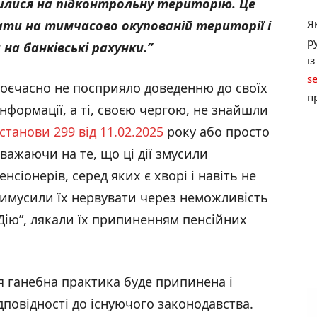
илися на підконтрольну територію. Це
Я
ати на тимчасово окупованій території і
р
а банківські рахунки.”
і
s
воєчасно не посприяло доведенню до своїх
п
інформації, а ті, своєю чергою, не знайшли
станови 299 від 11.02.2025
року або просто
зважаючи на те, що ці дії змусили
нсіонерів, серед яких є хворі і навіть не
примусили їх нервувати через неможливість
“Дію”, лякали їх припиненням пенсійних
ця ганебна практика буде припинена і
ідповідності до існуючого законодавства.