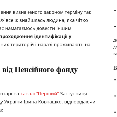
нчення визначеного законом терміну так
ПФУ все ж знайшлась людина, яка чітко
час намагаємось довести іншим
проходження ідентифікації у
Д
аних територій і наразі проживають на
д
з
В
 від Пенсійного фонду
нтарі на
каналі “Перший”
Заступниця
у України Ірина Ковпашко, відповідаючи
а: