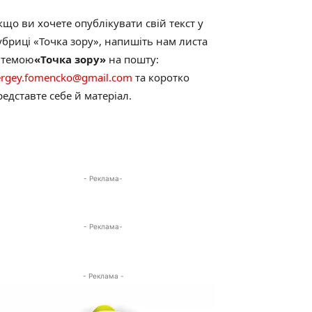
кщо ви хочете опублікувати свій текст у
убриці «Точка зору», напишіть нам листа
з темою
«Точка зору»
на пошту:
ergey.fomencko@gmail.com
та коротко
редставте себе й матеріал.
- Реклама-
- Реклама-
- Реклама -