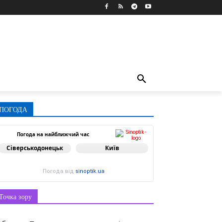
ПОГОДА
Погода на найближчий час
Сіверськодонецьк
Київ
Погода від
sinoptik.ua
Точка зору