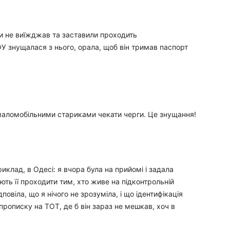
ди не виїжджав та заставили проходить
ФУ знущалася з нього, орала, щоб він тримав паспорт
 маломобільними стариками чекати черги. Це знущання!
иклад, в Одесі: я вчора була на прийомі і задала
ють її проходити тим, хто живе на підконтрольній
повіла, що я нічого не зрозуміла, і що ідентифікація
 прописку на ТОТ, де б він зараз не мешкав, хоч в