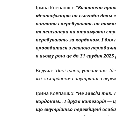
Ірина Ковпашко:
“Визначено прав
ідентифікацію на сьогодні двом 
виплати і перебувають на тимч
ті пенсіонери чи отримувачі стр
перебувають за кордоном. І для 
проводитися з певною періодичні
в цьому році це до 31 грудня 2025 
Ведуча:
“Пані Ірино, уточнення. І
які за кордоном і внутрішньо перем
Ірина Ковпашко:
“Не зовсім так. 
кордоном… І друга категорія — ц
що внутрішньо переміщені особ