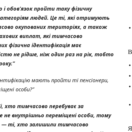
о і обов’язок пройти таку фізичну
категоріям людей. Це ті, які отримують
асово окупованих територіях, а також
ахових виплат, які тимчасово
них фізична ідентифікація має
В
стю не рідше, ніж один раз на рік, тобто
року.”
дентифікацію мають пройти ті пенсіонери,
іщені особи?”
Ті, хто тимчасово перебуває за
е не внутрішньо переміщені особи, тому
и — ті, хто залишили тимчасово
Я