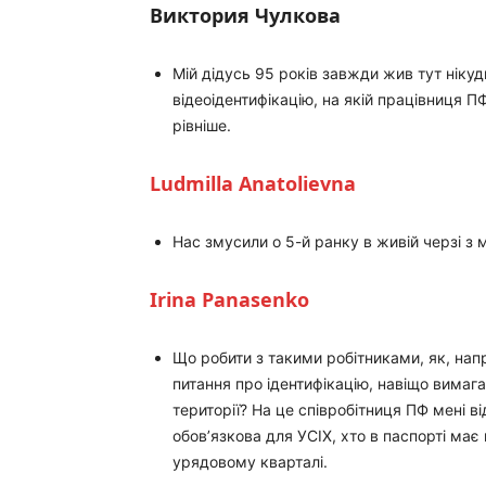
Виктория Чулкова
Мій дідусь 95 років завжди жив тут ніку
відеоідентифікацію, на якій працівниця П
рівніше.
Ludmilla Anatolievna
Нас змусили о 5-й ранку в живій черзі з
Irina Panasenko
Що робити з такими робітниками, як, напр
питання про ідентифікацію, навіщо вимага
території? На це співробітниця ПФ мені від
обов’язкова для УСІХ, хто в паспорті має
урядовому кварталі.