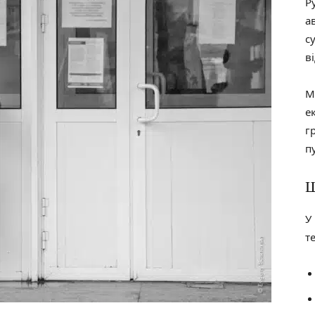
Р
а
с
в
М
е
г
п
Щ
У
те