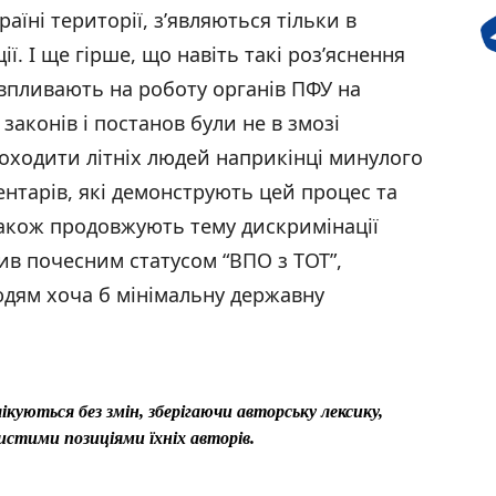
їні території, з’являються тільки в
ції. І ще гірше, що навіть такі роз’яснення
впливають на роботу органів ПФУ на
 законів і постанов були не в змозі
оходити літніх людей наприкінці минулого
ментарів, які демонструють цей процес та
А також продовжують тему дискримінації
ив почесним статусом “ВПО з ТОТ”,
дям хоча б мінімальну державну
ікуються без змін, зберігаючи авторську лексику,
истими позиціями їхніх авторів.