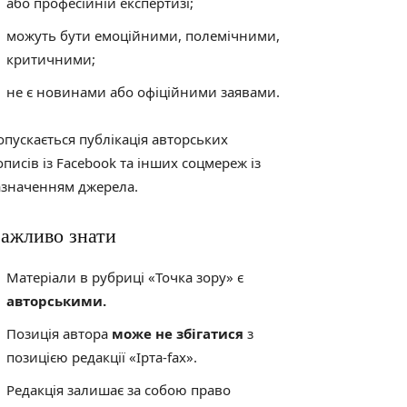
або професійній експертизі;
можуть бути емоційними, полемічними,
критичними;
не є новинами або офіційними заявами.
опускається публікація авторських
описів із Facebook та інших соцмереж із
азначенням джерела.
ажливо знати
Матеріали в рубриці «Точка зору» є
авторськими.
Позиція автора
може не збігатися
з
позицією редакції «Ірта-fax».
Редакція залишає за собою право