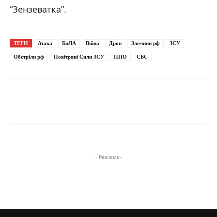
“Зензеватка”.
ТЕГИ
Атака
БпЛА
Війна
Дрон
Злочини рф
ЗСУ
Обстріли рф
Повітряні Сили ЗСУ
ППО
СБС
- Реклама-