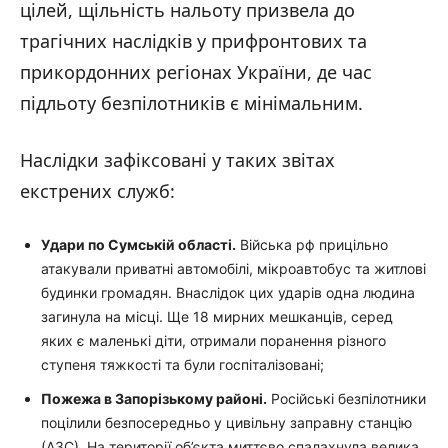
цілей, щільність нальоту призвела до
трагічних наслідків у прифронтових та
прикордонних регіонах України, де час
підльоту безпілотників є мінімальним.
Наслідки зафіксовані у таких звітах
екстрених служб:
Удари по Сумській області.
Війська рф прицільно
атакували приватні автомобілі, мікроавтобус та житлові
будинки громадян. Внаслідок цих ударів одна людина
загинула на місці. Ще 18 мирних мешканців, серед
яких є маленькі діти, отримали поранення різного
ступеня тяжкості та були госпіталізовані;
Пожежа в Запорізькому районі.
Російські безпілотники
поцілили безпосередньо у цивільну заправну станцію
(АЗС). На території об’єкта миттєво спалахнула велика