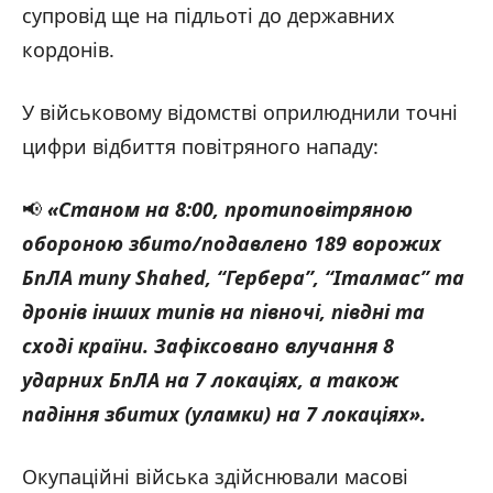
супровід ще на підльоті до державних
кордонів.
У військовому відомстві оприлюднили точні
цифри відбиття повітряного нападу:
📢
«Станом на 8:00, протиповітряною
обороною збито/подавлено 189 ворожих
БпЛА типу Shahed, “Гербера”, “Італмас” та
дронів інших типів на півночі, півдні та
сході країни. Зафіксовано влучання 8
ударних БпЛА на 7 локаціях, а також
падіння збитих (уламки) на 7 локаціях
».
Окупаційні війська здійснювали масові