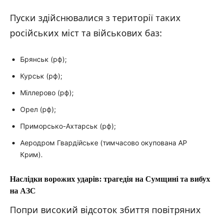
Пуски здійснювалися з території таких
російських міст та військових баз:
Брянськ (рф);
Курськ (рф);
Міллерово (рф);
Орел (рф);
Приморсько-Ахтарськ (рф);
Аеродром Гвардійське (тимчасово окупована АР
Крим).
Наслідки ворожих ударів: трагедія на Сумщині та вибух
на АЗС
Попри високий відсоток збиття повітряних