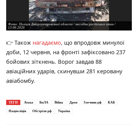
Фото: Поліція Дніпропетровської області / наслідки російських атак /
13.06.2026
👉 Також
нагадаємо
, що впродовж минулої
доби, 12 червня, на фронті зафіксовано 237
бойових зіткнень. Ворог завдав 88
авіаційних ударів, скинувши 281 керовану
авіабомбу.
ТЕГИ
Атака
БпЛА
Війна
Дрон
Злочини рф
КАБ
Фото: Поліція Дніпропетровської області / наслідки російських атак /
13.06.2026
Нацполіція
Обстріли рф
Україна