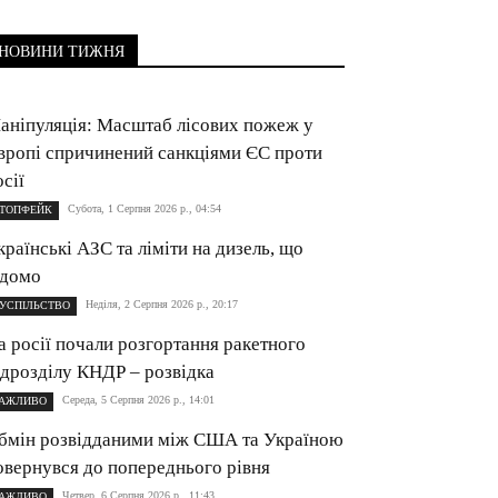
НОВИНИ ТИЖНЯ
аніпуляція: Масштаб лісових пожеж у
вропі спричинений санкціями ЄС проти
осії
Субота, 1 Серпня 2026 р., 04:54
ТОПФЕЙК
країнські АЗС та ліміти на дизель, що
ідомо
Неділя, 2 Серпня 2026 р., 20:17
УСПІЛЬСТВО
а росії почали розгортання ракетного
ідрозділу КНДР – розвідка
Середа, 5 Серпня 2026 р., 14:01
АЖЛИВО
бмін розвідданими між США та Україною
овернувся до попереднього рівня
Четвер, 6 Серпня 2026 р., 11:43
АЖЛИВО