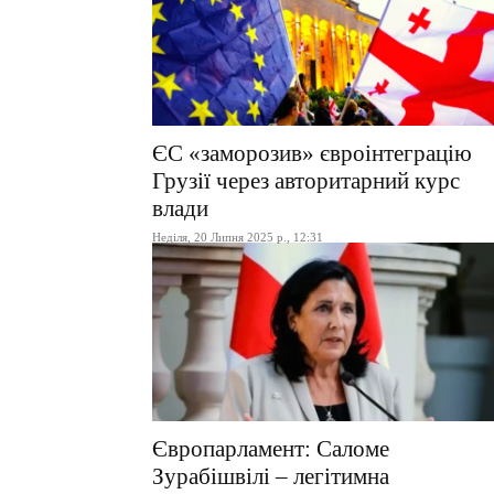
ЄС «заморозив» євроінтеграцію
Грузії через авторитарний курс
влади
Неділя, 20 Липня 2025 р., 12:31
Європарламент: Саломе
Зурабішвілі – легітимна