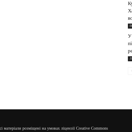
К
Х
в
П
У
п
р
Л
сі матеріали розміщені на умовах ліцензії Creative Commons