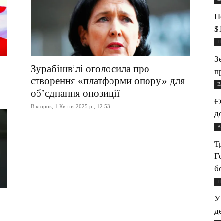
П
$
П
З
Зурабішвілі оголосила про
п
створення «платформи опору» для
В
об’єднання опозиції
Є
Вівторок, 1 Квітня 2025 р., 12:53
д
В
Т
Г
б
П
У
д