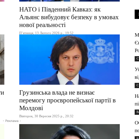
НАТО і Південний Кавказ: як
Альянс вибудовує безпеку в умовах
нової реальності
П’ятниця, 13 Лютого 2026 р., 19:52
М
Є
Р
С
У
в
С
ти
Грузинська влада не визнає
Н
перемогу проєвропейської партії в
п
Молдові
В
Вівторок, 30 Вересня 2025 р., 20:32
- Реклама -
О
п
В