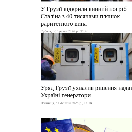
У Грузії відкрили винний погріб
Сталіна з 40 тисячами пляшок
раритетного вина
Субота, 30 Травня 2026 р., 21:40
Уряд Грузії ухвалив рішення нада
Україні генератори
П’ятниця, 31 Жовтня 2025 р., 14:18