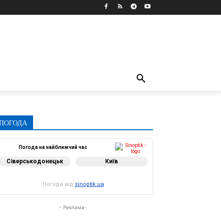
ПОГОДА
Погода на найближчий час
Сіверськодонецьк
Київ
Погода від
sinoptik.ua
- Реклама-