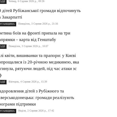
Четвер, 6 Серпня 2026 р., 09:26
ОДІЇ
0 дітей Рубіжанської громади відпочинуть
а Закарпатті
Понеділок, 3 Серпня 2026 р., 21:56
УГАНЩИНА
ретина боїв на фронті припала на три
апрямки – карта від Генштабу
Понеділок, 3 Серпня 2026 р., 10:07
ОДІЇ
ілі квіти, вишиванки та прапори: у Києві
опрощалися із 20-річною медикинею, яка
агинула, рятуючи людей, під час атаки зс
ф
Вівторок, 4 Серпня 2026 р., 15:39
ОДІЇ
здоровлення дітей з Рубіжного та
іверськодонецька: громади реалізують
рограми підтримки
Неділя, 2 Серпня 2026 р., 17:42
УГАНЩИНА