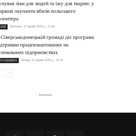
упував ліки для людей та їжу для тварин: у
аркові окупанти вбили польського
олонтера
Вівторок, 4 Серпня 2026 р., 22:46
ОДІЇ
 Сіверськодонецькій громаді діє програма
ідтримки працевлаштованих на
елокованих підприємствах
Четвер, 6 Серпня 2026 р., 20:33
УГАНЩИНА
- Реклама-