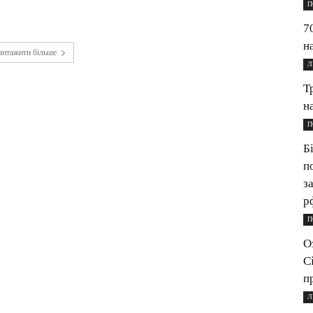
П
7
н
антажити більше
Л
Т
н
П
Б
п
з
р
П
О
С
п
Л