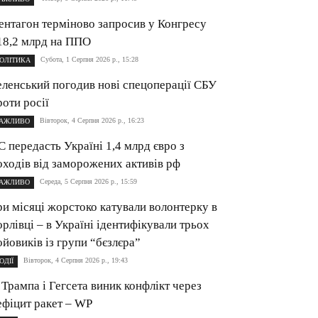
ентагон терміново запросив у Конгресу
18,2 млрд на ППО
Субота, 1 Серпня 2026 р., 15:28
ОЛІТИКА
еленський погодив нові спецоперації СБУ
роти росії
Вівторок, 4 Серпня 2026 р., 16:23
АЖЛИВО
С передасть Україні 1,4 млрд євро з
оходів від заморожених активів рф
Середа, 5 Серпня 2026 р., 15:59
АЖЛИВО
ри місяці жорстоко катували волонтерку в
орлівці – в Україні ідентифікували трьох
ойовиків із групи “бєзлєра”
Вівторок, 4 Серпня 2026 р., 19:43
ОДІЇ
 Трампа і Гегсета виник конфлікт через
ефіцит ракет – WP