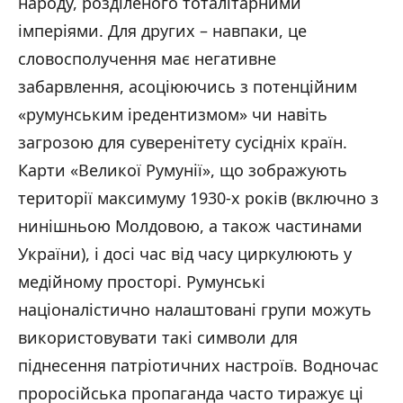
народу, розділеного тоталітарними
імперіями. Для других – навпаки, це
словосполучення має негативне
забарвлення, асоціюючись з потенційним
«румунським іредентизмом» чи навіть
загрозою для суверенітету сусідніх країн.
Карти «Великої Румунії», що зображують
території максимуму 1930-х років (включно з
нинішньою Молдовою, а також частинами
України), і досі час від часу циркулюють у
медійному просторі. Румунські
націоналістично налаштовані групи можуть
використовувати такі символи для
піднесення патріотичних настроїв. Водночас
проросійська пропаганда часто тиражує ці