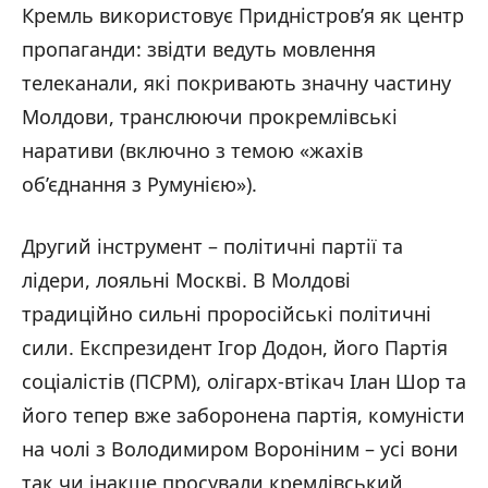
Кремль використовує Придністров’я як центр
пропаганди: звідти ведуть мовлення
телеканали, які покривають значну частину
Молдови, транслюючи прокремлівські
наративи (включно з темою «жахів
об’єднання з Румунією»).
Другий інструмент – політичні партії та
лідери, лояльні Москві. В Молдові
традиційно сильні проросійські політичні
сили. Експрезидент Ігор Додон, його Партія
соціалістів (ПСРМ), олігарх-втікач Ілан Шор та
його тепер вже заборонена партія, комуністи
на чолі з Володимиром Вороніним – усі вони
так чи інакше просували кремлівський