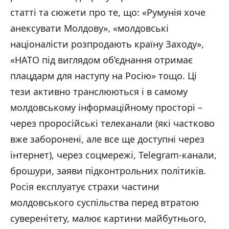
статті та сюжети про те, що: «Румунія хоче
анексувати Молдову», «молдовські
націоналісти розпродають країну Заходу»,
«НАТО під виглядом об’єднання отримає
плацдарм для наступу на Росію» тощо. Ці
тези активно транслюються і в самому
молдовському інформаційному просторі –
через проросійські телеканали (які частково
вже заборонені, але все ще доступні через
інтернет), через соцмережі, Telegram-канали,
брошури, заяви підконтрольних політиків.
Росія експлуатує страхи частини
молдовського суспільства перед втратою
суверенітету, малює картини майбутнього,