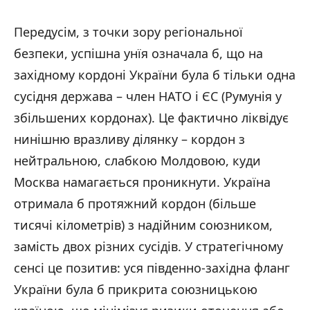
Передусім, з точки зору регіональної
безпеки, успішна унїя означала б, що на
західному кордоні України була б тільки одна
сусідня держава – член НАТО і ЄС (Румунія у
збільшених кордонах). Це фактично ліквідує
нинішню вразливу ділянку – кордон з
нейтральною, слабкою Молдовою, куди
Москва намагається проникнути. Україна
отримала б протяжний кордон (більше
тисячі кілометрів) з надійним союзником,
замість двох різних сусідів. У стратегічному
сенсі це позитив: уся південно-західна фланг
України була б прикрита союзницькою