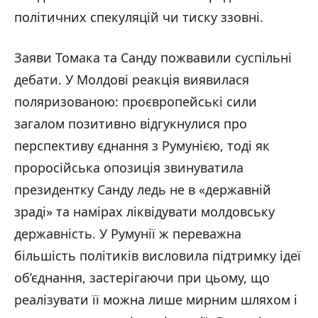
політичних спекуляцій чи тиску ззовні.
Заяви Томака та Санду пожвавили суспільні
дебати. У Молдові реакція виявилася
поляризованою: проєвропейські сили
загалом позитивно відгукнулися про
перспективу єднання з Румунією, тоді як
проросійська опозиція звинуватила
президентку Санду ледь не в «державній
зраді» та намірах ліквідувати молдовську
державність. У Румунії ж переважна
більшість політиків висловила підтримку ідеї
об’єднання, застерігаючи при цьому, що
реалізувати її можна лише мирним шляхом і