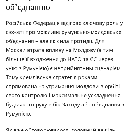
об’єднанню
Російська Федерація відіграє ключову роль у
сюжеті про можливе румунсько-молдовське
об’єднання – але як сила протидії. Для
Москви втрата впливу на Молдову (а тим
більше її входження до НАТО та ЄС через
унїю з Румунією) є неприйнятним сценарієм.
Тому кремлівська стратегія роками
спрямована на утримання Молдови в орбіті
свого контролю і максимальне ускладнення
будь-якого руху в бік Заходу або об’єднання з
Румунією.
Як вже обговорювалося, головний важіль