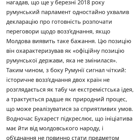
нагадав, що ще у березні 2018 року
румунський парламент одностайно ухвалив
декларацію про готовність розпочати
переговори щодо возз’єднання, якщо
Молдова виявить таке бажання. Цю позицію
він охарактеризував як «офіційну позицію
румунської держави, яка не змінилася».
Таким чином, з боку Румунії сигнал чіткий:
історичне возз’єднання двох країн не
розглядається як табу чи екстремістська ідея,
а трактується радше як природний процес,
що може реалізуватися за сприятливих умов.
Водночас Бухарест підкреслює, що ініціатива
має йти від молдовського народу, і
об’єднання не повинно стати предметом