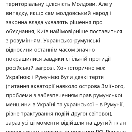
територіальну цілісність Молдови. Але у
випадку, якщо сам молдовський народ і
законна влада ухвалять рішення про
об’єднання, Київ найімовірніше поставиться
з розумінням. Українсько-румунські
відносини останнім часом значно
покращилися завдяки спільній протидії
російській загрозі. Хоч історично між
Україною і Румунією були деякі тертя
(питання акваторії навколо острова Зміїного,
проблеми з забезпеченням прав румунської
меншини в Україні та української – в Румунії,
різне трактування подій Другої світової),
зараз усі ці моменти відійшли на другий план
перед лицем агресивної політики РФ. Румунія