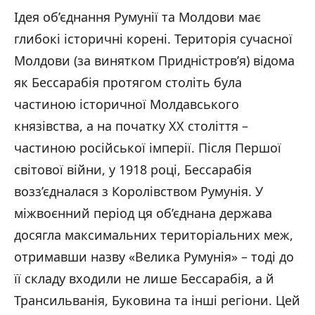
Ідея об’єднання Румунії та Молдови має
глибокі історичні корені. Територія сучасної
Молдови (за винятком Придністров’я) відома
як Бессарабія протягом століть була
частиною історичної Молдавського
князівства, а на початку XX століття –
частиною російської імперії. Після Першої
світової війни, у 1918 році, Бессарабія
возз’єдналася з Королівством Румунія. У
міжвоєнний період ця об’єднана держава
досягла максимальних територіальних меж,
отримавши назву «Велика Румунія» – тоді до
її складу входили не лише Бессарабія, а й
Трансильванія, Буковина та інші регіони. Цей