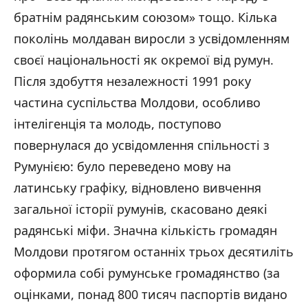
братнім радянським союзом» тощо. Кілька
поколінь молдаван виросли з усвідомленням
своєї національності як окремої від румун.
Після здобуття незалежності 1991 року
частина суспільства Молдови, особливо
інтелігенція та молодь, поступово
повернулася до усвідомлення спільності з
Румунією: було переведено мову на
латинську графіку, відновлено вивчення
загальної історії румунів, скасовано деякі
радянські міфи. Значна кількість громадян
Молдови протягом останніх трьох десятиліть
оформила собі румунське громадянство (за
оцінками, понад 800 тисяч паспортів видано