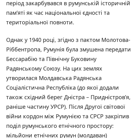
період закарбувався в румунській історичній
пам’яті як час національної єдності та
територіальної повноти.
Однак у 1940 році, згідно з пактом Молотова-
Ріббентропа, Румунія була змушена передати
Бессарабію та Північну Буковину
Радянському Союзу. На цих землях
утворилася Молдавська Радянська
Соціалістична Республіка (до якої додали
також східний берег Дністра – Придністров’я,
раніше частину УРСР). Після Другої світової
війни кордон між Румунією та СРСР закріпив
поділ румунського етнічного простору:
мільйони етнічних румун (молдаван)