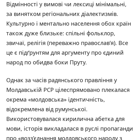
Відмінності у вимові чи лексиці мінімальні,
за винятком регіональних діалектизмів.
Культурно і ментально населення обох країн
також дуже близьке: спільні фольклор,
звичаї, релігія (переважно православ’я). Все
це є підґрунтям для аргументу про єдиний
народ по обидва боки Пруту.
Однак за часів радянського правління у
Молдавській РСР цілеспрямовано плекалася
окрема «молдовська» ідентичність,
відокремлена від румунської.
Використовувалася кирилична абетка для
мови, історія викладалася в руслі пропаганди
про «возз’єднання молдовського народу з